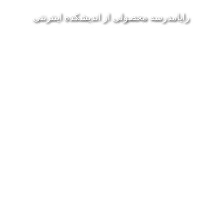
رايامدرسه محصولی از انديشکده اينترنتی